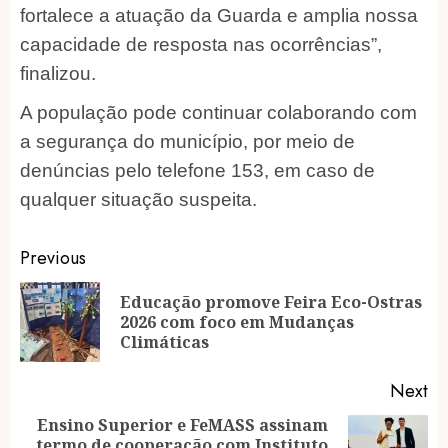
fortalece a atuação da Guarda e amplia nossa
capacidade de resposta nas ocorrências”,
finalizou.
A população pode continuar colaborando com
a segurança do município, por meio de
denúncias pelo telefone 153, em caso de
qualquer situação suspeita.
Post
Previous
navigation
Educação promove Feira Eco-Ostras
Pr
2026 com foco em Mudanças
po
Climáticas
Next
Ensino Superior e FeMASS assinam
termo de cooperação com Instituto