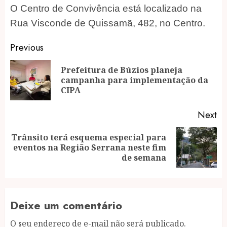
O Centro de Convivência está localizado na
Rua Visconde de Quissamã, 482, no Centro.
Post
Previous
navigation
Prefeitura de Búzios planeja
Pr
campanha para implementação da
po
CIPA
Next
Trânsito terá esquema especial para
Next
eventos na Região Serrana neste fim
post:
de semana
Deixe um comentário
O seu endereço de e-mail não será publicado.