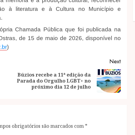
r a memória e a produção cultural, reconhecer
ão à literatura e à Cultura no Município e
.
rópria Chamada Pública que foi publicada na
Ostras, de 15 de maio de 2026, disponível no
.br
)
Next
Búzios recebe a 11ª edição da
Previous
Next
Parada do Orgulho LGBT+ no
post:
post:
próximo dia 12 de julho
mpos obrigatórios são marcados com
*