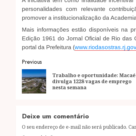
A iniciativa tem como finalidade incentiva
personalidades com relevante contribuiç
promover a institucionalização da Academia
Mais informações estão disponíveis na p
Edição 1961 do Jornal Oficial de Rio das 
portal da Prefeitura (
www.riodasostras.rj.gov
Post
Previous
navigation
Trabalho e oportunidade: Macaé
divulga 1228 vagas de emprego
nesta semana
Deixe um comentário
O seu endereço de e-mail não será publicado.
Ca