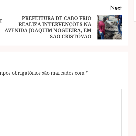
Next
PREFEITURA DE CABO FRIO
E
REALIZA INTERVENÇÕES NA
Previous
Next
AVENIDA JOAQUIM NOGUEIRA, EM
post:
post:
SÃO CRISTÓVÃO
mpos obrigatórios são marcados com
*