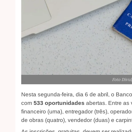
Foto Div
Nesta segunda-feira, dia 6 de abril, o Ban
com
533 oportunidades
abertas. Entre as 
financeiro (uma), entregador (três), operador
de obras (quatro), vendedor (duas) e carpint
As inscrições, gratuitas, devem ser realiz