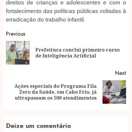
direitos de crianças e adolescentes e com o
fortalecimento das políticas públicas voltadas à
erradicação do trabalho infantil.
Post
Previous
navigation
Prefeitura conclui primeiro curso
Pr
de Inteligência Artificial
po
Next
Ações especiais do Programa Fila
Next
Zero da Saúde, em Cabo Frio, já
post:
ultrapassam os 500 atendimentos
Deixe um comentário