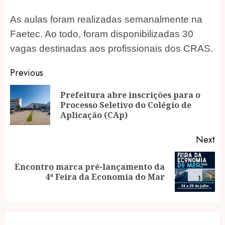
As aulas foram realizadas semanalmente na
Faetec. Ao todo, foram disponibilizadas 30
vagas destinadas aos profissionais dos CRAS.
Post
Previous
navigation
Prefeitura abre inscrições para o
Pr
Processo Seletivo do Colégio de
po
Aplicação (CAp)
Next
Encontro marca pré-lançamento da
Next
4ª Feira da Economia do Mar
post: