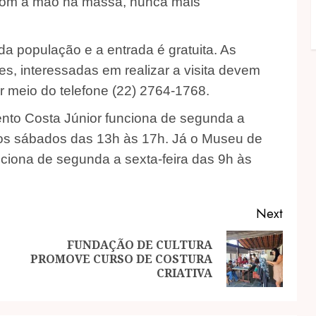
 com a mão na massa, nunca mais
a população e a entrada é gratuita. As
res, interessadas em realizar a visita devem
r meio do telefone (22) 2764-1768.
nto Costa Júnior funciona de segunda a
 aos sábados das 13h às 17h. Já o Museu de
ciona de segunda a sexta-feira das 9h às
Next
FUNDAÇÃO DE CULTURA
Previous
Next
PROMOVE CURSO DE COSTURA
post:
post:
CRIATIVA