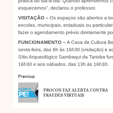
prática do dia-a-dia. Quando aprendemos
esquecemos”, declarou o professor.
VISITAÇÃO –
Os espaços são abertos a tod
escolas, municipais, estaduais ou particula
fazer o agendamento prévio diretamente po
FUNCIONAMENTO –
A Casa de Cultura Be
sexta-feira, das 8h às 16h30 (visitação) e
Sítio Arqueológico Sambaqui da Tarioba fun
16h30 e aos sábados, das 13h às 16h30.
Post
Previous
navigation
PROCON FAZ ALERTA CONTRA
FRAUDES VIRTUAIS