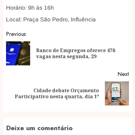
Horário: 9h às 16h
Local: Praça São Pedro, Influência
Post
Previous
navigation
Banco de Empregos oferece 478
Pr
vagas nesta segunda, 29
po
Next
Cidade debate Orçamento
Next
Participativo nesta quarta, dia 1º
post:
Deixe um comentário