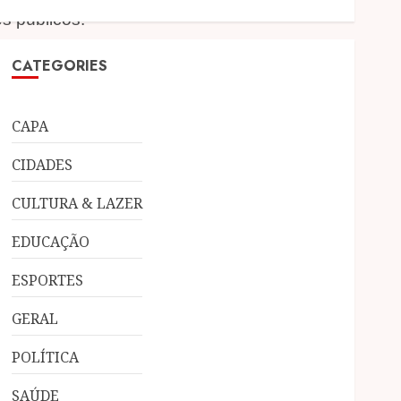
s públicos.
da Prefeitura de Macaé, por meio da
CATEGORIES
Ministério da Cultura e o Governo
CAPA
CIDADES
CULTURA & LAZER
EDUCAÇÃO
ESPORTES
GERAL
POLÍTICA
SAÚDE