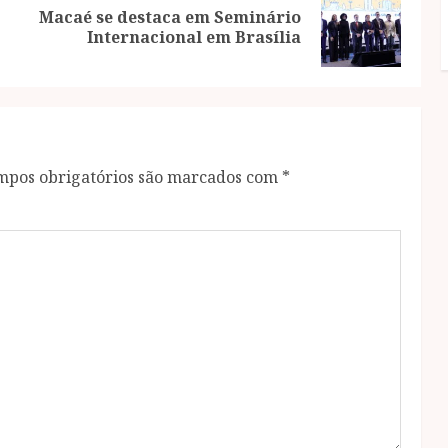
Macaé se destaca em Seminário
Previous
Next
Internacional em Brasília
post:
post:
mpos obrigatórios são marcados com
*