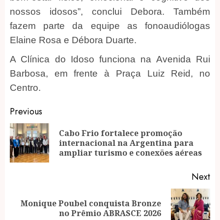
nossos idosos”, conclui Debora. Também
fazem parte da equipe as fonoaudiólogas
Elaine Rosa e Débora Duarte.
A Clínica do Idoso funciona na Avenida Rui
Barbosa, em frente à Praça Luiz Reid, no
Centro.
Post
Previous
navigation
Cabo Frio fortalece promoção
Pr
internacional na Argentina para
po
ampliar turismo e conexões aéreas
Next
Monique Poubel conquista Bronze
Next
no Prêmio ABRASCE 2026
post: