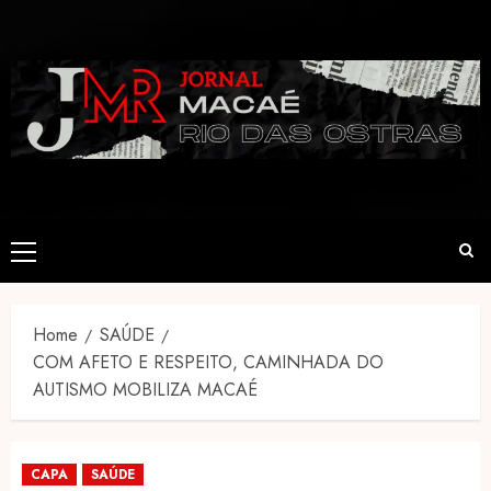
Skip
to
content
Primary
Menu
Home
SAÚDE
COM AFETO E RESPEITO, CAMINHADA DO
AUTISMO MOBILIZA MACAÉ
CAPA
SAÚDE