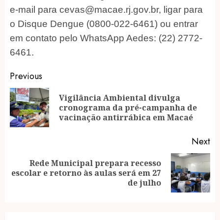
e-mail para cevas@macae.rj.gov.br, ligar para
o Disque Dengue (0800-022-6461) ou entrar
em contato pelo WhatsApp Aedes: (22) 2772-
6461.
Post
Previous
navigation
Vigilância Ambiental divulga
Pr
cronograma da pré-campanha de
po
vacinação antirrábica em Macaé
Next
Rede Municipal prepara recesso
Next
escolar e retorno às aulas será em 27
post:
de julho