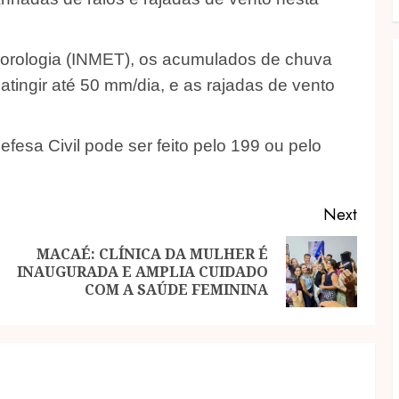
eorologia (INMET), os acumulados de chuva
tingir até 50 mm/dia, e as rajadas de vento
esa Civil pode ser feito pelo 199 ou pelo
Next
MACAÉ: CLÍNICA DA MULHER É
Previous
Next
INAUGURADA E AMPLIA CUIDADO
post:
post:
COM A SAÚDE FEMININA