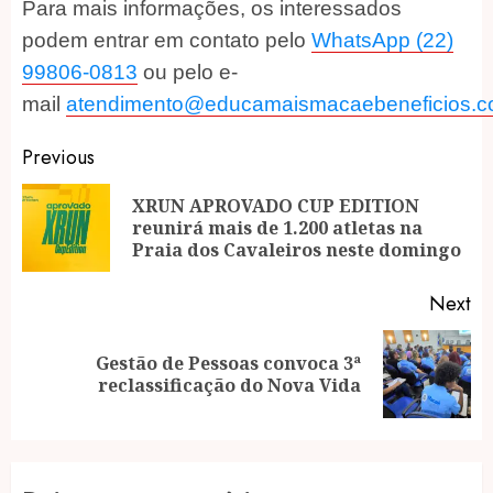
Para mais informações, os interessados
podem entrar em contato pelo
WhatsApp (22)
99806-0813
ou pelo e-
mail
atendimento@educamaismacaebeneficios.c
Post
Previous
navigation
XRUN APROVADO CUP EDITION
Pr
reunirá mais de 1.200 atletas na
po
Praia dos Cavaleiros neste domingo
Next
Gestão de Pessoas convoca 3ª
Next
reclassificação do Nova Vida
post: