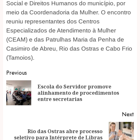
Social e Direitos Humanos do município, por
meio da Coordenadoria da Mulher. O encontro
reuniu representantes dos Centros
Especializados de Atendimento à Mulher
(CEAM) e das Patrulhas Maria da Penha de
Casimiro de Abreu, Rio das Ostras e Cabo Frio
(Tamoios).
Post
Previous
navigation
Escola do Servidor promove
Pr
alinhamento de procedimentos
po
entre secretarias
Next
Rio das Ostras abre processo
Next
seletivo para Intérprete de Libras