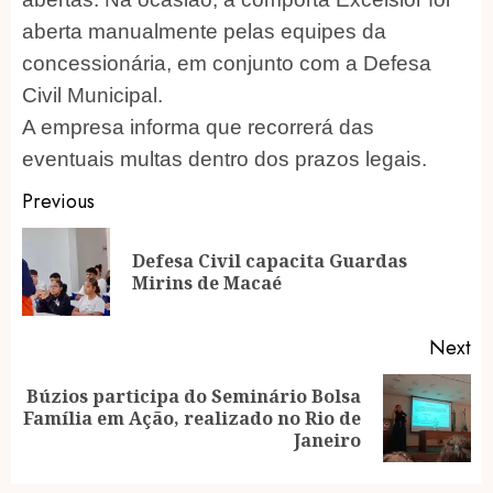
aberta manualmente pelas equipes da
concessionária, em conjunto com a Defesa
Civil Municipal.
A empresa informa que recorrerá das
eventuais multas dentro dos prazos legais.
Post
Previous
navigation
Defesa Civil capacita Guardas
Pr
Mirins de Macaé
po
Next
Búzios participa do Seminário Bolsa
Next
Família em Ação, realizado no Rio de
post:
Janeiro