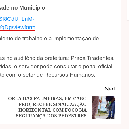
dade no Município
QLSf8CdU_LnM-
qDg/viewform
biente de trabalho e a implementação de
s no auditório da prefeitura: Praça Tiradentes,
das, o servidor pode consultar o portal oficial
tato com o setor de Recursos Humanos.
Next
ORLA DAS PALMEIRAS, EM CABO
FRIO, RECEBE SINALIZAÇÃO
Previous
Next
HORIZONTAL COM FOCO NA
post:
post:
SEGURANÇA DOS PEDESTRES