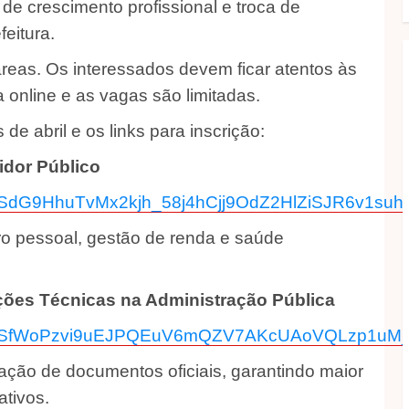
de crescimento profissional e troca de
feitura.
reas. Os interessados devem ficar atentos às
a online e as vagas são limitadas.
e abril e os links para inscrição:
idor Público
IpQLSdG9HhuTvMx2kjh_58j4hCjj9OdZ2HlZiSJR6v1su
ro pessoal, gestão de renda e saúde
ações Técnicas na Administração Pública
AIpQLSfWoPzvi9uEJPQEuV6mQZV7AKcUAoVQLzp1uM_
ação de documentos oficiais, garantindo maior
ativos.