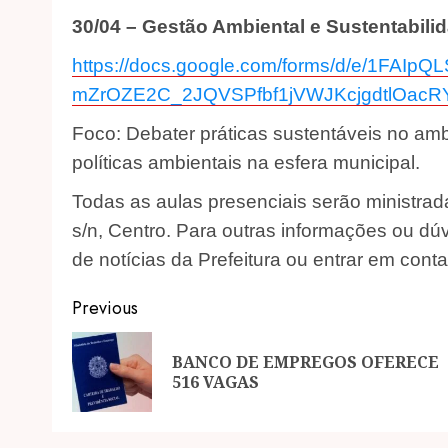
30/04 – Gestão Ambiental e Sustentabili
https://docs.google.com/forms/d/e/1FAIp
mZrOZE2C_2JQVSPfbf1jVWJKcjgdtlOacRY
Foco: Debater práticas sustentáveis no am
políticas ambientais na esfera municipal.
Todas as aulas presenciais serão ministrada
s/n, Centro. Para outras informações ou dúvi
de notícias da Prefeitura ou entrar em con
Post
Previous
navigation
BANCO DE EMPREGOS OFERECE
516 VAGAS