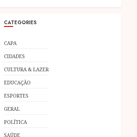
CATEGORIES
CAPA
CIDADES
h8S6D4nQ/viewform
CULTURA & LAZER
EDUCAÇÃO
ESPORTES
GERAL
jZ225Y4ldhw/viewform
POLÍTICA
SAÚDE