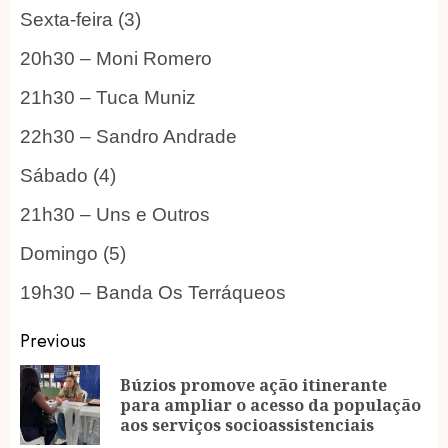
Sexta-feira (3)
20h30 – Moni Romero
21h30 – Tuca Muniz
22h30 – Sandro Andrade
Sábado (4)
21h30 – Uns e Outros
Domingo (5)
19h30 – Banda Os Terráqueos
Post
Previous
navigation
Búzios promove ação itinerante
Pr
para ampliar o acesso da população
po
aos serviços socioassistenciais