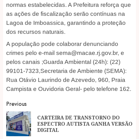
normas estabelecidas. A Prefeitura reforça que
as ações de fiscalização serão contínuas na
Lagoa de Imboassica, garantindo a proteção
dos recursos naturais.
A população pode colaborar denunciando
crimes pelo e-mail sema@macae.rj.gov.br, e
pelos canais ;Guarda Ambiental (24h): (22)
99101-7323,Secretaria de Ambiente (SEMA):
Rua Otávio Laurindo de Azevedo, 960, Praia
Campista e Ouvidoria Geral- pelo telefone 162.
Post
Previous
navigation
CARTEIRA DE TRANSTORNO DO
Pr
ESPECTRO AUTISTA GANHA VERSÃO
po
DIGITAL