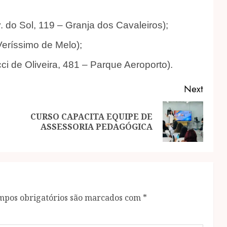
 do Sol, 119 – Granja dos Cavaleiros);
Veríssimo de Melo);
i de Oliveira, 481 – Parque Aeroporto).
Next
CURSO CAPACITA EQUIPE DE
Previous
Next
ASSESSORIA PEDAGÓGICA
post:
post:
mpos obrigatórios são marcados com
*