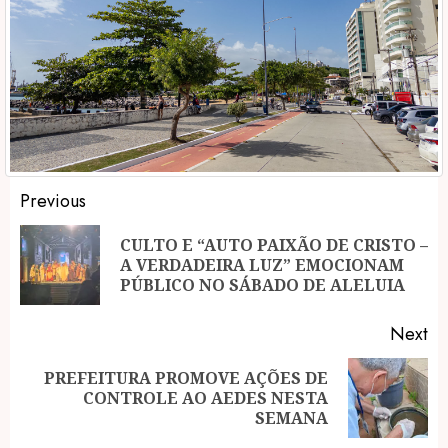
Post
Previous
navigation
CULTO E “AUTO PAIXÃO DE CRISTO –
Pr
A VERDADEIRA LUZ” EMOCIONAM
po
PÚBLICO NO SÁBADO DE ALELUIA
Next
PREFEITURA PROMOVE AÇÕES DE
Next
CONTROLE AO AEDES NESTA
post:
SEMANA