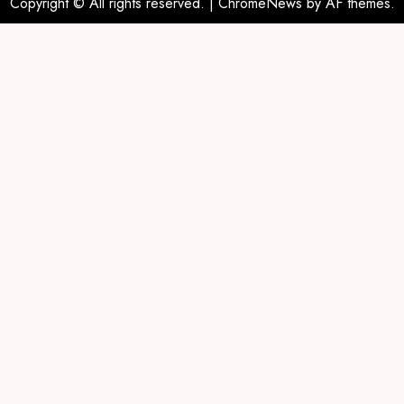
Copyright © All rights reserved.
|
ChromeNews
by AF themes.