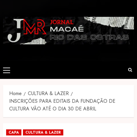
Skip
to
content
Primary
Menu
Home
CULTURA & LAZER
INSCRIÇÕES PARA EDITAIS DA FUNDAÇÃO DE
CULTURA VÃO ATÉ O DIA 30 DE ABRIL
CAPA
CULTURA & LAZER