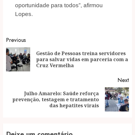
oportunidade para todos”, afirmou
Lopes.
Post
Previous
navigation
Gestão de Pessoas treina servidores
Pr
para salvar vidas em parceria com a
po
Cruz Vermelha
Next
Julho Amarelo: Saúde reforça
Next
prevenção, testagem e tratamento
post:
das hepatites virais
Deixe um comentário