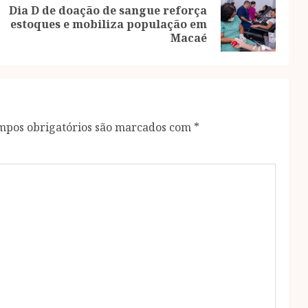
Dia D de doação de sangue reforça
Previous
Next
estoques e mobiliza população em
post:
post:
Macaé
mpos obrigatórios são marcados com
*