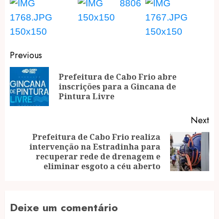
Post
Previous
navigation
Prefeitura de Cabo Frio abre
Pr
inscrições para a Gincana de
po
Pintura Livre
Next
Prefeitura de Cabo Frio realiza
intervenção na Estradinha para
Next
recuperar rede de drenagem e
post:
eliminar esgoto a céu aberto
Deixe um comentário