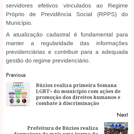
servidores efetivos vinculados ao Regime
Próprio de Previdência Social (RPPS) do
Município.
A atualização cadastral é fundamental para
manter a regularidade das informações
previdenciárias e contribuir para a adequada
gestão do regime previdenciário.
Post
Previous
navigation
Búzios realiza primeira Semana
LGBT+ do município com ações de
Pr
promoção dos direitos humanos e
po
combate à discriminação
Next
Prefeitura de Búzios realiza
Next
formatura de mais uma turma do