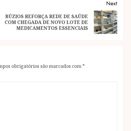
Next
BÚZIOS REFORÇA REDE DE SAÚDE
Previous
Next
COM CHEGADA DE NOVO LOTE DE
post:
post:
MEDICAMENTOS ESSENCIAIS
mpos obrigatórios são marcados com
*