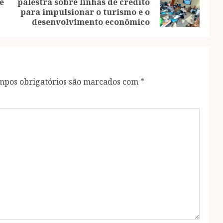
e
palestra sobre linhas de crédito
Previous
Next
para impulsionar o turismo e o
post:
post:
desenvolvimento econômico
mpos obrigatórios são marcados com
*