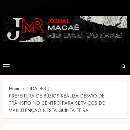
Skip
to
content
Primary
Menu
Home
CIDADES
PREFEITURA DE BÚZIOS REALIZA DESVIO DE
TRÂNSITO NO CENTRO PARA SERVIÇOS DE
MANUTENÇÃO NESTA QUINTA-FEIRA