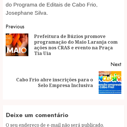
do Programa de Editais de Cabo Frio,
Josephane Silva.
Post
Previous
navigation
Prefeitura de Búzios promove
programação do Maio Laranja com
Pr
ações nos CRAS e evento na Praça
po
Tia Uia
Next
Cabo Frio abre inscrições para o
Next
Selo Empresa Inclusiva
post:
Deixe um comentário
O seu endereço de e-mail não será publicado.