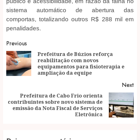
público e acessibilidade, em razão da falha no
sistema automático de abertura das
comportas, totalizando outros R$ 288 mil em
penalidades.
Post
Previous
navigation
Prefeitura de Búzios reforça
reabilitação com novos
Pr
equipamentos para fisioterapia e
po
ampliação da equipe
Next
Prefeitura de Cabo Frio orienta
contribuintes sobre novo sistema de
Next
emissão da Nota Fiscal de Serviços
post:
Eletrônica