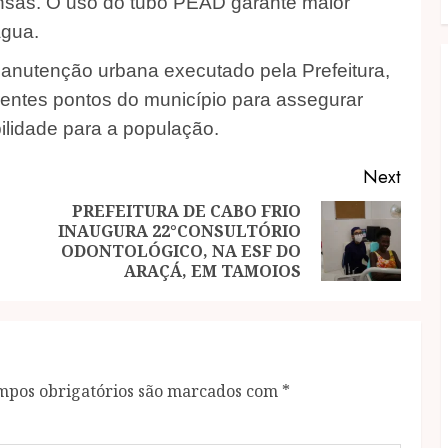
nsas. O uso do tubo PEAD garante maior
água.
anutenção urbana executado pela Prefeitura,
rentes pontos do município para assegurar
ilidade para a população.
Next
PREFEITURA DE CABO FRIO
INAUGURA 22°CONSULTÓRIO
Previous
Next
ODONTOLÓGICO, NA ESF DO
post:
post:
ARAÇÁ, EM TAMOIOS
mpos obrigatórios são marcados com
*