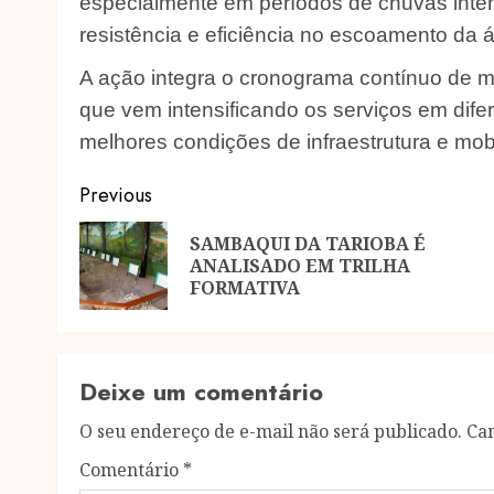
especialmente em períodos de chuvas inte
resistência e eficiência no escoamento da 
A ação integra o cronograma contínuo de m
que vem intensificando os serviços em dife
melhores condições de infraestrutura e mob
Post
Previous
navigation
SAMBAQUI DA TARIOBA É
ANALISADO EM TRILHA
FORMATIVA
Deixe um comentário
O seu endereço de e-mail não será publicado.
Ca
Comentário
*