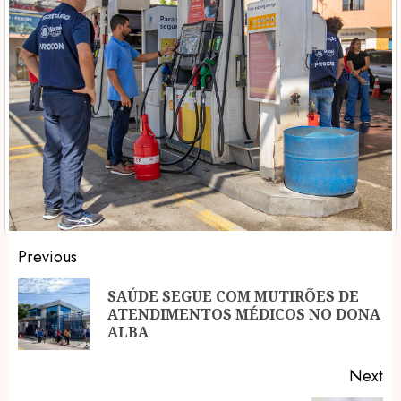
Post
Previous
navigation
SAÚDE SEGUE COM MUTIRÕES DE
Pr
ATENDIMENTOS MÉDICOS NO DONA
po
ALBA
Next