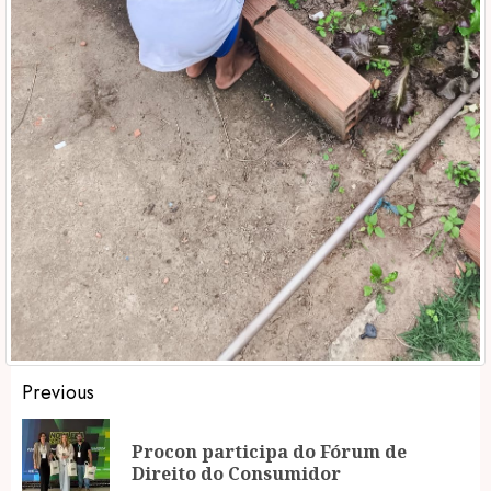
Post
Previous
navigation
Procon participa do Fórum de
Pr
Direito do Consumidor
po