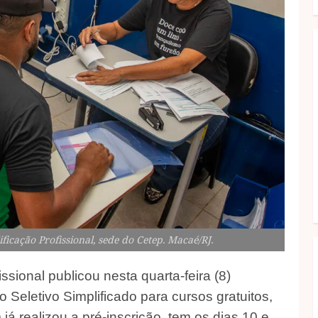
ficação Profissional, sede do Cetep. Macaé/RJ.
ssional publicou nesta quarta-feira (8)
 Seletivo Simplificado para cursos gratuitos,
á realizou a pré-inscrição, tem os dias 10 e