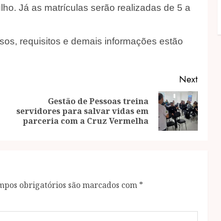
ulho. Já as matrículas serão realizadas de 5 a
ursos, requisitos e demais informações estão
Next
Gestão de Pessoas treina
Previous
Next
servidores para salvar vidas em
post:
post:
parceria com a Cruz Vermelha
mpos obrigatórios são marcados com
*