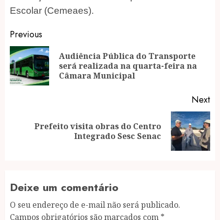
Escolar (Cemeaes).
Post
Previous
navigation
Audiência Pública do Transporte
Pr
será realizada na quarta-feira na
po
Câmara Municipal
Next
Prefeito visita obras do Centro
Next
Integrado Sesc Senac
post:
Deixe um comentário
O seu endereço de e-mail não será publicado.
Campos obrigatórios são marcados com
*