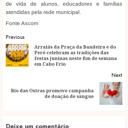
de vida de alunos, educadores e famílias
atendidas pela rede municipal.
Fonte Ascom
Post
Previous
navigation
Arraiás da Praça da Bandeira e do
Peró celebram as tradições das
Pr
festas juninas neste fim de semana
po
em Cabo Frio
Next
Rio das Ostras promove campanha
Next
de doação de sangue
post:
Deixe um comentário