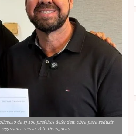
plicacao da rj 106 prefeitos defendem obra para reduzir
 seguranca viaria. Foto Divulgação