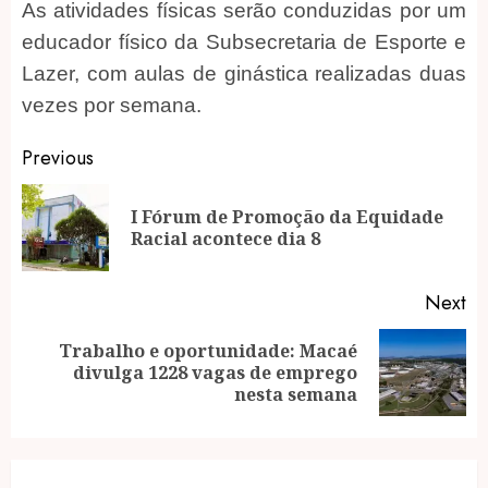
As atividades físicas serão conduzidas por um
educador físico da Subsecretaria de Esporte e
Lazer, com aulas de ginástica realizadas duas
vezes por semana.
Post
Previous
navigation
I Fórum de Promoção da Equidade
Pr
Racial acontece dia 8
po
Next
Trabalho e oportunidade: Macaé
Next
divulga 1228 vagas de emprego
post:
nesta semana