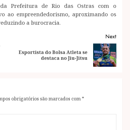
o da Prefeitura de Rio das Ostras com o
ivo ao empreendedorismo, aproximando os
reduzindo a burocracia.
Next
r
Esportista do Bolsa Atleta se
Previous
Next
destaca no Jiu-Jitsu
post:
post:
mpos obrigatórios são marcados com
*