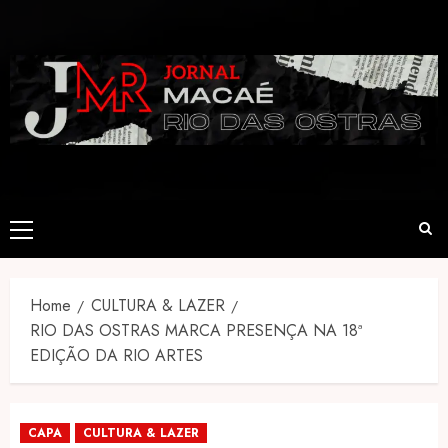
Skip
to
content
Primary
Menu
Home
CULTURA & LAZER
RIO DAS OSTRAS MARCA PRESENÇA NA 18ª
EDIÇÃO DA RIO ARTES
CAPA
CULTURA & LAZER