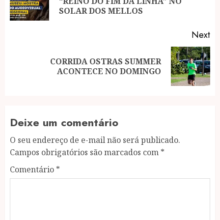
“REINO DO FIM DA LINHA” NO
po
SOLAR DOS MELLOS
Next
CORRIDA OSTRAS SUMMER
Next
ACONTECE NO DOMINGO
post:
Deixe um comentário
O seu endereço de e-mail não será publicado.
Campos obrigatórios são marcados com
*
Comentário
*