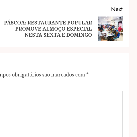
Next
PÁSCOA: RESTAURANTE POPULAR
Previous
Next
PROMOVE ALMOÇO ESPECIAL
S
post:
post:
NESTA SEXTA E DOMINGO
mpos obrigatórios são marcados com
*