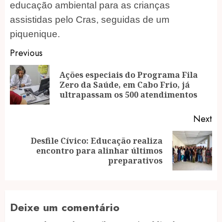
educação ambiental para as crianças
assistidas pelo Cras, seguidas de um
piquenique.
Post
Previous
navigation
Ações especiais do Programa Fila
Pr
Zero da Saúde, em Cabo Frio, já
po
ultrapassam os 500 atendimentos
Next
Desfile Cívico: Educação realiza
Next
encontro para alinhar últimos
post:
preparativos
Deixe um comentário