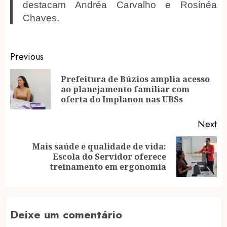
destacam Andréa Carvalho e Rosinéa
Chaves.
Post
Previous
navigation
Prefeitura de Búzios amplia acesso
Pr
ao planejamento familiar com
po
oferta do Implanon nas UBSs
Next
Mais saúde e qualidade de vida:
Next
Escola do Servidor oferece
post:
treinamento em ergonomia
Deixe um comentário