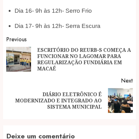
Dia 16- 9h às 12h- Serro Frio
Dia 17- 9h às 12h- Serra Escura
Post
Previous
navigation
ESCRITÓRIO DO REURB-S COMEÇA A
FUNCIONAR NO LAGOMAR PARA
Pr
REGULARIZAÇÃO FUNDIÁRIA EM
po
MACAÉ
Next
DIÁRIO ELETRÔNICO É
Next
MODERNIZADO E INTEGRADO AO
post:
SISTEMA MUNICIPAL
Deixe um comentário