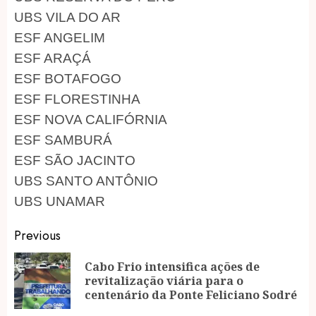
UBS VILA DO AR
ESF ANGELIM
ESF ARAÇÁ
ESF BOTAFOGO
ESF FLORESTINHA
ESF NOVA CALIFÓRNIA
ESF SAMBURÁ
ESF SÃO JACINTO
UBS SANTO ANTÔNIO
UBS UNAMAR
Post
Previous
navigation
Cabo Frio intensifica ações de
Pr
revitalização viária para o
po
centenário da Ponte Feliciano Sodré