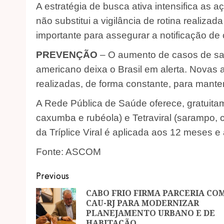
A estratégia de busca ativa intensifica as 
não substitui a vigilância de rotina realiza
importante para assegurar a notificação d
PREVENÇÃO
– O aumento de casos de sa
americano deixa o Brasil em alerta. Novas
realizadas, de forma constante, para mante
A Rede Pública de Saúde oferece, gratuitame
caxumba e rubéola) e Tetraviral (sarampo, c
da Tríplice Viral é aplicada aos 12 meses e
Fonte: ASCOM
Post
Previous
navigation
CABO FRIO FIRMA PARCERIA CO
CAU-RJ PARA MODERNIZAR
PLANEJAMENTO URBANO E DE
HABITAÇÃO