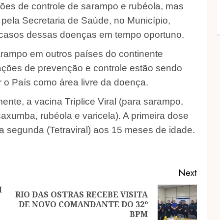
ações de controle de sarampo e rubéola, mas
da pela Secretaria de Saúde, no Município,
e casos dessas doenças em tempo oportuno.
rampo em outros países do continente
 ações de prevenção e controle estão sendo
r o País como área livre da doença.
nte, a vacina Tríplice Viral (para sarampo,
axumba, rubéola e varicela). A primeira dose
 a segunda (Tetraviral) aos 15 meses de idade.
Next
M
RIO DAS OSTRAS RECEBE VISITA
Previous
Next
DE NOVO COMANDANTE DO 32º
post:
post:
BPM