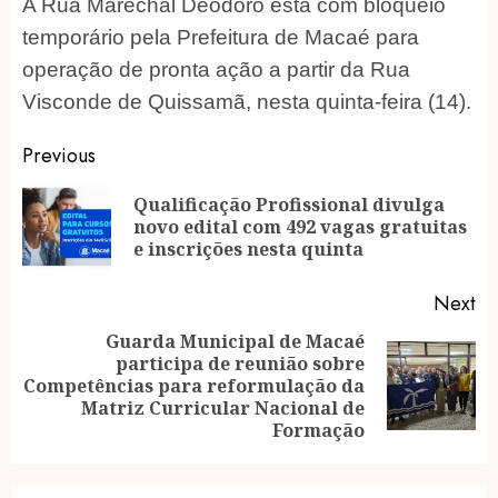
A Rua Marechal Deodoro está com bloqueio
temporário pela Prefeitura de Macaé para
operação de pronta ação a partir da Rua
Visconde de Quissamã, nesta quinta-feira (14).
Post
Previous
navigation
Qualificação Profissional divulga
Pr
novo edital com 492 vagas gratuitas
po
e inscrições nesta quinta
Next
Guarda Municipal de Macaé
participa de reunião sobre
Next
Competências para reformulação da
post:
Matriz Curricular Nacional de
Formação