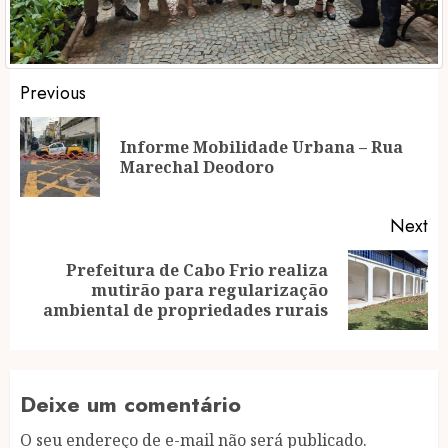
Post
Previous
navigation
Informe Mobilidade Urbana – Rua
Pr
Marechal Deodoro
po
Next
Prefeitura de Cabo Frio realiza
Next
mutirão para regularização
post:
ambiental de propriedades rurais
Deixe um comentário
O seu endereço de e-mail não será publicado.