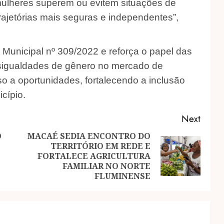
 mulheres superem ou evitem situações de
trajetórias mais seguras e independentes”,
unicipal nº 309/2022 e reforça o papel das
esigualdades de gênero no mercado de
so a oportunidades, fortalecendo a inclusão
cípio.
Next
O
MACAÉ SEDIA ENCONTRO DO
TERRITÓRIO EM REDE E
Previous
Next
FORTALECE AGRICULTURA
post:
post:
FAMILIAR NO NORTE
FLUMINENSE